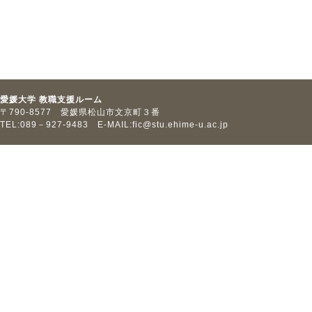
愛媛大学 教職支援ルーム
〒790-8577 愛媛県松山市文京町３番
TEL:089－927-9483 E-MAIL:
fic@stu.ehime-u.ac.jp