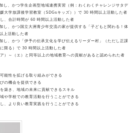
上参加し、かつ学生企画型地域連携実習（例：わくわくチャレンジサタデ
大学放課後学習教室（SDGsキッズ））で 30 時間以上活動した者
、合計時間が 60 時間以上活動した者
上参加し、かつ国立大洲青少年交流の家が提供する「子どもと関わる！体
間以上活動した者
上参加し、かつ「伊予の伝承文化を学び伝えるリーダー村」（ただし正課
限る）で 30 時間以上活動した者
ア）～（エ）と同等以上の地域教育への貢献があると認められた者
可能性を拡げる取り組みができる
びの機会を提供できる
を築き、地域の未来に貢献できるスキル
域や学校での教育活動を行うことができる
し、より良い教育実践を行うことができる