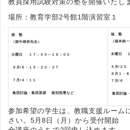
教員採用試験対策の塾を開催いたし
場所：教育学部2号館1階演習室１
福 塾
畑 塾
（福本純
（畑中靖祥先生）
木曜日 
火曜日 １７：００～１９：００
５月
/
２５
６月
/
６・１３・２０・２７
６月１・８
７月
/
４・１１
７月
/
６
集団討論・集団面接 個別指導など
集団討論
参加希望の学生は、教職支援ルーム
さい。5月8日（月）から受付開始
全講座のうちで2回申し込めます。