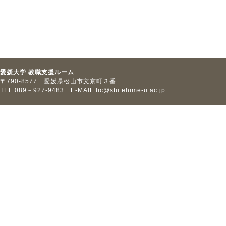
愛媛大学 教職支援ルーム
〒790-8577 愛媛県松山市文京町３番
TEL:089－927-9483 E-MAIL:
fic@stu.ehime-u.ac.jp