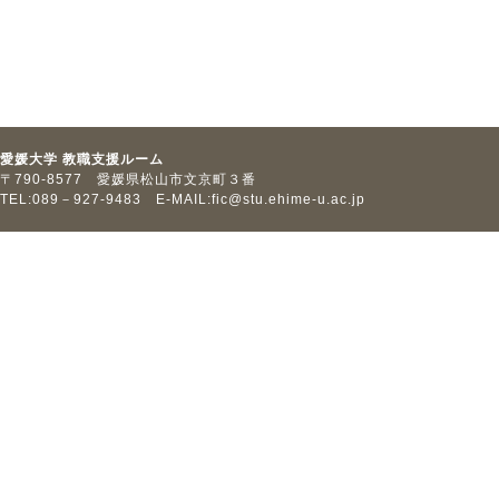
愛媛大学 教職支援ルーム
〒790-8577 愛媛県松山市文京町３番
TEL:089－927-9483 E-MAIL:
fic@stu.ehime-u.ac.jp